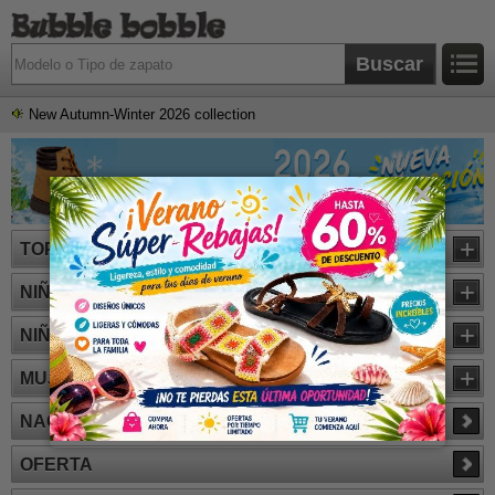
New Autumn-Winter 2026 collection
×
+
TOP VENTAS
+
NIÑA
+
NIÑO
+
MUJER
NACIONAL
OFERTA