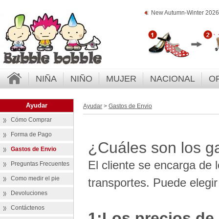
New Autumn-Winter 2026 
NIÑA
NIÑO
MUJER
NACIONAL
O
Ayudar
Ayudar
>
Gastos de Envio
Cómo Comprar
Forma de Pago
¿Cuáles son los g
Gastos de Envio
El cliente se encarga de 
Preguntas Frecuentes
Como medir el pie
transportes. Puede elegi
Devoluciones
Contáctenos
1:Los precios de