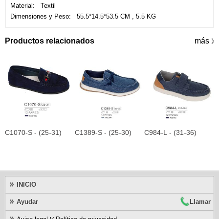
Material: Textil
Dimensiones y Peso: 55.5*14.5*53.5 CM , 5.5 KG
Productos relacionados
más
》
C1070-S - (25-31)
C1389-S - (25-30)
C984-L - (31-36)
C
INICIO
Ayudar
Llamar
y