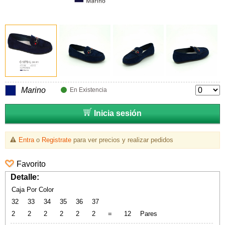
Marino
En Existencia
Inicia sesión
Entra
o
Registrate
para ver precios y realizar pedidos
Favorito
Detalle:
Caja Por Color
32
33
34
35
36
37
2
2
2
2
2
2
=
12
Pares