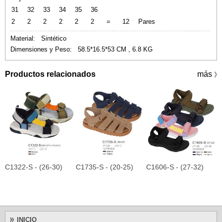
31
32
33
34
35
36
2
2
2
2
2
2
=
12
Pares
Material: Sintético
Dimensiones y Peso: 58.5*16.5*53 CM , 6.8 KG
Productos relacionados
más
》
C1322-S - (26-30)
C1735-S - (20-25)
C1606-S - (27-32)
C
INICIO