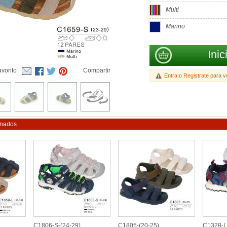
Multi
Marino
Inic
vorito
Compartir
Entra
o
Registrate
para ve
onados
C1806-S-(24-29)
C1805-(20-25)
C1328-L