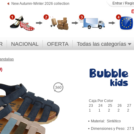
Entrar
/
Regis
New Autumn-Winter 2026 collection
R
NACIONAL
OFERTA
Todas las categorías
andalias
9)
Caja Por Color
23
24
25
26
27
1
1
2
2
2
Material:
Sintético
Dimensiones y Peso:
27.5