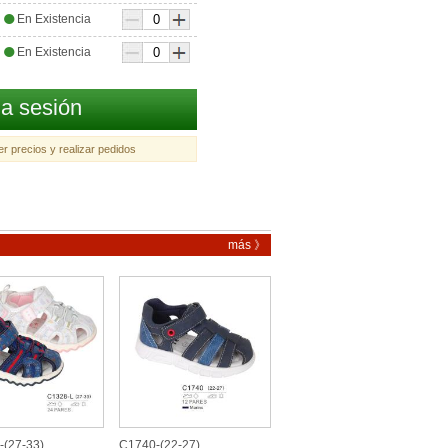
●
En Existencia
●
En Existencia
ia sesión
r precios y realizar pedidos
más 》
-(27-33)
C1740-(22-27)