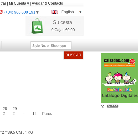
trar
|
Mi Cuenta
|
Ayudar
&
Contacto
English
(+34) 966 600 191
Su cesta
0
Cajas
€0.00
BUSCAR
28
29
2
2
=
12
Pares
*27*39.5 CM
,
4 KG