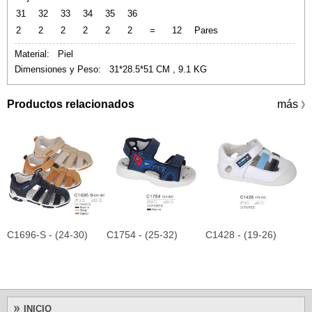
31
32
33
34
35
36
2
2
2
2
2
2
=
12
Pares
Material: Piel
Dimensiones y Peso: 31*28.5*51 CM , 9.1 KG
Productos relacionados
más
》
C1696-S - (24-30)
C1754 - (25-32)
C1428 - (19-26)
C
INICIO