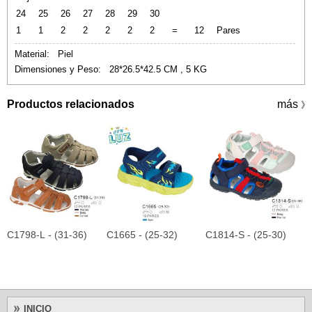
24
25
26
27
28
29
30
1
1
2
2
2
2
2
=
12
Pares
Material: Piel
Dimensiones y Peso: 28*26.5*42.5 CM , 5 KG
Productos relacionados
más
》
C1798-L - (31-36)
C1665 - (25-32)
C1814-S - (25-30)
C
INICIO