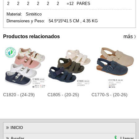
2
2
2
2
2
2
=12
PARES
Material: Sintético
Dimensiones y Peso: 54.5*15*41.5 CM , 4.35 KG
Productos relacionados
más
》
C1820 - (24-29)
C1805 - (20-25)
C1770-S - (20-26)
C
INICIO
Ayudar
Llamar