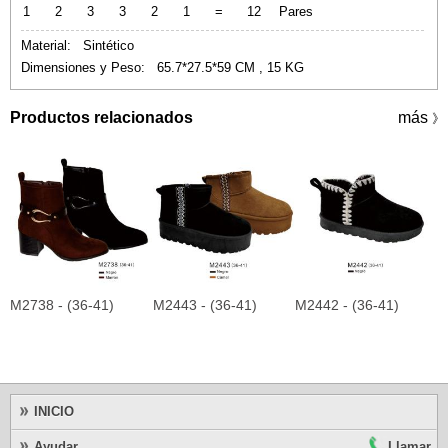
1
2
3
3
2
1
=
12
Pares
Material: Sintético
Dimensiones y Peso: 65.7*27.5*59 CM , 15 KG
Productos relacionados
más
》
M2738 - (36-41)
M2443 - (36-41)
M2442 - (36-41)
M
INICIO
Ayudar
Llamar