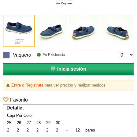
Vaquero
En Existencia
Inicia sesión
Entra
o
Registrate
para ver precios y realizar pedidos
Favorito
Detalle:
Caja Por Color
25
26
27
28
29
30
2
2
2
2
2
2
=
12
pares