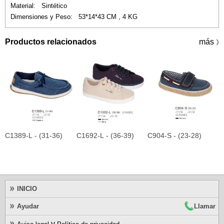
Material: Sintético
Dimensiones y Peso: 53*14*43 CM , 4 KG
Productos relacionados
más
》
C1389-L - (31-36)
C1692-L - (36-39)
C904-S - (23-28)
C
INICIO
Ayudar
Llamar
y