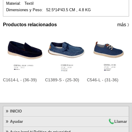
Material: Textil
Dimensiones y Peso: 52.5*14*43.5 CM , 4.8 KG
Productos relacionados
más
》
C1614-L - (36-39)
C1389-S - (25-30)
C546-L - (31-36)
C
INICIO
Ayudar
Llamar
y