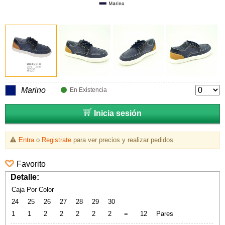
Marino
En Existencia
Inicia sesión
Entra
o
Registrate
para ver precios y realizar pedidos
Favorito
Detalle:
Caja Por Color
24
25
26
27
28
29
30
1
1
2
2
2
2
2
=
12
Pares