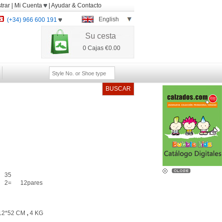
trar
|
Mi Cuenta
|
Ayudar
&
Contacto
English
(+34) 966 600 191
Su cesta
0
Cajas
€0.00
BUSCAR
35
2=
12pares
12*52 CM
,
4 KG