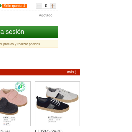
●
Sólo queda 4
Agotado
ia sesión
r precios y realizar pedidos
más 》
19-24)
C1059-S-(24-30)