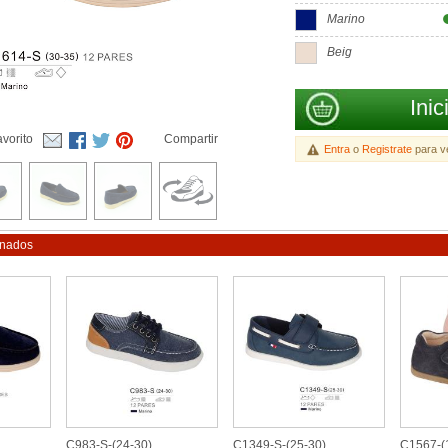
Marino
Beig
Inic
vorito
Compartir
Entra
o
Registrate
para ve
onados
C983-S-(24-30)
C1349-S-(25-30)
C1567-(