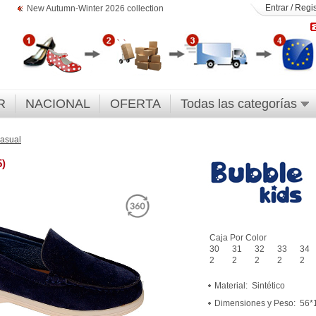
Entrar
/
Regis
New Autumn-Winter 2026 collection
R
NACIONAL
OFERTA
Todas las categorías
asual
5)
Caja Por Color
30
31
32
33
34
2
2
2
2
2
Material:
Sintético
Dimensiones y Peso:
56*